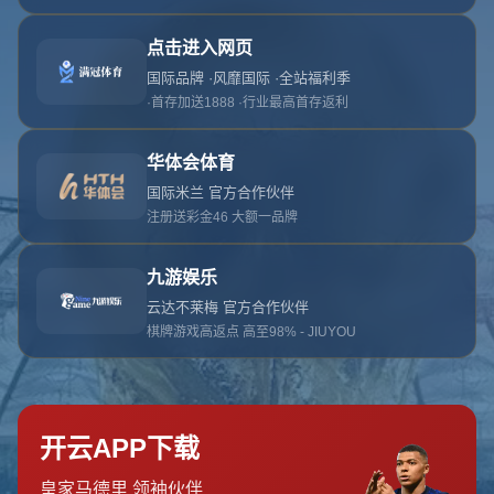
首页
关于华体会
服务
单独服务
新闻中心
华体会的团队
联系华体会
页面未找到
首页
404 Error
糟糕！找不到该页面
糟糕！找不到该页面