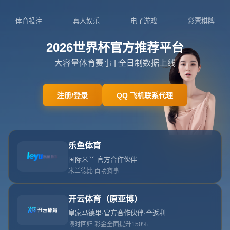
0769-8553540
admin@zh6-hthsports.com