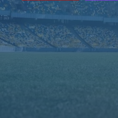
返回首页
订阅新闻通讯
随时了解我们的最新动态！订阅我们的时事通讯即可收到独家内
订阅我们的服务
首页
关于我们
服务
团队
新闻中心
联系华体会