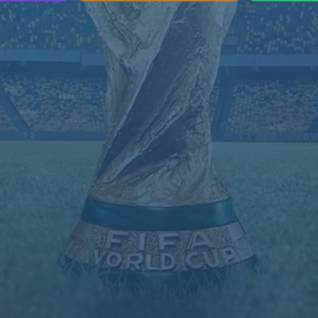
容和特别优惠。