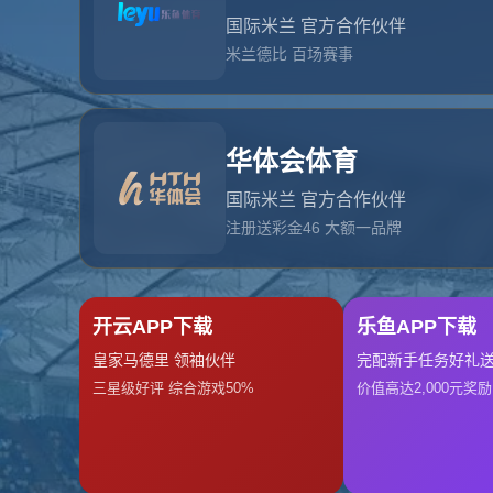
首页
关于华体会
服务
单独服务
新闻中心
华体会的团队
联系华体会
页面未找到
首页
404 Error
糟糕！找不到该页面
糟糕！找不到该页面