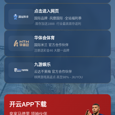
首页
关于华体会
服务
单独服务
新闻中心
华体会的团队
联系华体会
页面未找到
首页
404 Error
糟糕！找不到该页面
糟糕！找不到该页面