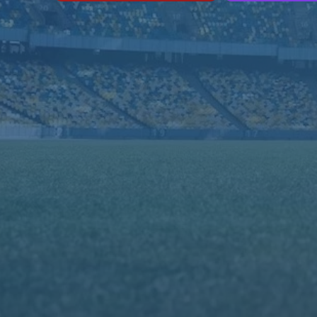
返回首页
订阅新闻通讯
随时了解我们的最新动态！订阅我们的时事通讯即可收到独家内
订阅我们的服务
首页
关于我们
服务
团队
新闻中心
联系华体会