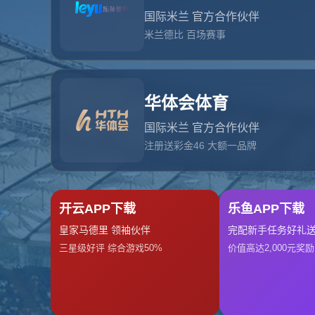
首页
关于华体会
服务
单独服务
新闻中心
华体会的团队
联系华体会
页面未找到
首页
404 Error
糟糕！找不到该页面
糟糕！找不到该页面