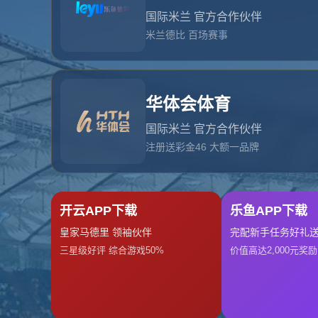
首页
关于华体会
服务
单独服务
新闻中心
华体会的团队
联系华体会
页面未找到
首页
404 Error
糟糕！找不到该页面
糟糕！找不到该页面