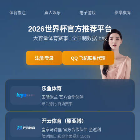
0769-8553540
admin@zh6-hthsports.com