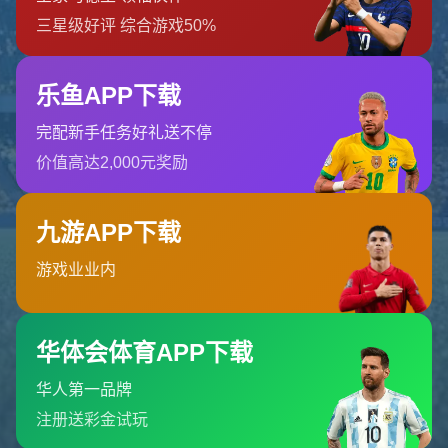
返回首页
订阅新闻通讯
随时了解我们的最新动态！订阅我们的时事通讯即可收到独家内
容和特别优惠。
订阅我们的服务
首页
关于我们
服务
团队
新闻中心
联系华体会