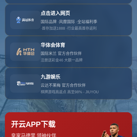
首页
关于华体会
服务
单独服务
新闻中心
华体会的团队
联系华体会
页面未找到
首页
404 Error
糟糕！找不到该页面
糟糕！找不到该页面