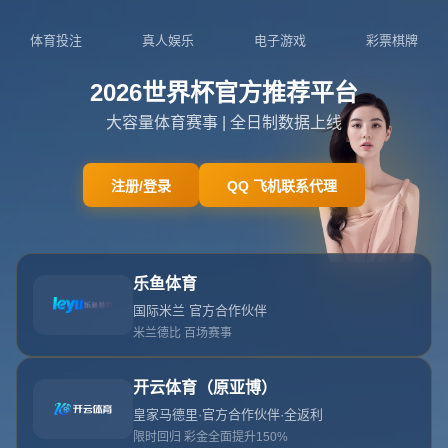
0769-8553540
admin@zh6-hthsports.com