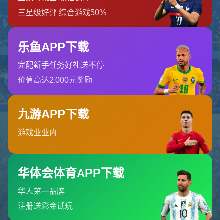
返回首页
订阅新闻通讯
随时了解我们的最新动态！订阅我们的时事通讯即可收到独家内
容和特别优惠。
订阅我们的服务
首页
关于我们
服务
团队
新闻中心
联系华体会