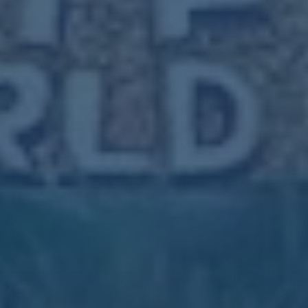
2026美加墨世界杯出线规则哪里可以看
2026-08-06
2026美加墨世界杯出线规则信息去哪看最靠谱 对于很多球迷来说，
2026年美加墨世界杯既陌生又充满期待：首次扩军到48支球队、首
次由三国联合举办、首次采用全新小组赛和淘汰赛结构，这些变化
都直接关