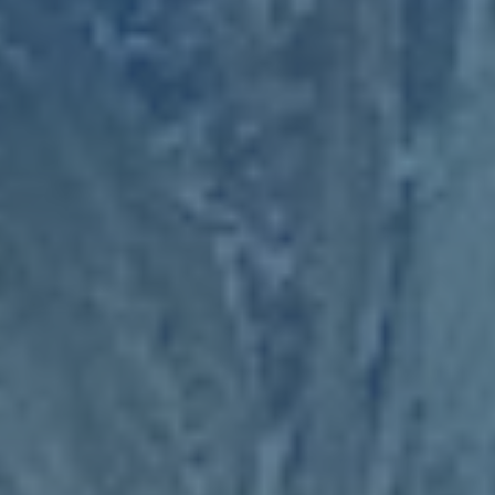
很多人在世界杯买球时 会习惯性地认为赔率越低越安全 热
门球队就一定可靠 但在实战中 盘口和赔率更多是市场情绪
和庄家判断共同作用的结果 想真正理解热门球队的含金量
需要将其与球队基本面和数据表现结合起来分析 首先关注
进攻端的关键数据 如场均射门次数 射正率 定位球得分能力
是否依赖单一球星 其次观察防守稳健度 包括被射门次数 抢
断成功率 门将扑救质量 等 如果一支被广泛看好的热门球队
在数据上过于依赖某一环节 一旦该环节失灵 就极易产生冷