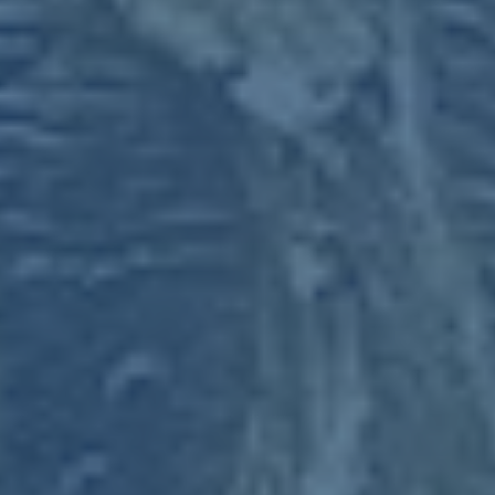
南美球队一向是世界杯的焦点 不少人参与世界杯买球时 首
选就是那些拥有超级球星坐镇的南美豪强 它们特点鲜明 个
人能力突出 正面对抗强 势头好时可以连场大胜 但同时也存
在一定情绪化隐患 南美球队的进攻端 往往依赖几位一线球
员的状态 对手如果通过针对性防守 成功切断核心与队友之
间的联系 就容易让原本的热门陷入僵局 从投注视角看 这类
队伍在面对身体条件偏弱的对手时 中远距离射门和个人突
破特别多 常推动角球和射门相关玩法的数据走高 但在遭遇
欧洲传统强队或防守稳健的黑马时 则更适合采用谨慎看好
或双重机会的策略 此外 对于部分南美豪强来说 小组赛末轮
一旦提前出线 教练往往会选择轮换阵容 这会直接影响到盘
口的真实含义 需要投注者留意赛前新闻和出场名单
新兴黑马与伪热门的区分策略
每届世界杯总会涌现几支黑马球队 这些队伍在赛前并非传