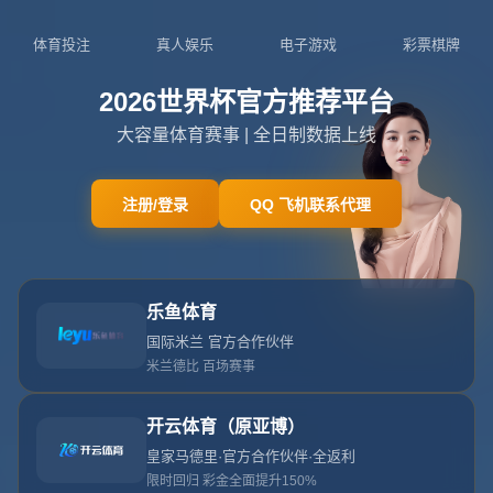
Toggl
navig
当前位置：
主页
>
新闻中心
世界杯买球热门球队盘点与推荐
来源：华体会
作者：华体会
日期：2026-08-
05T05:59:53+08:00