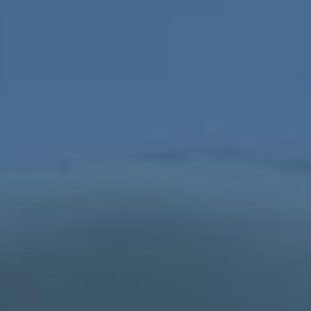
此外 有些欧洲强队在淘汰赛阶段更倾向稳守反击 因而在进
球数和半全场玩法中 可能与小组赛阶段呈现出完全不同的
特征
南美豪强的激情与风险控制