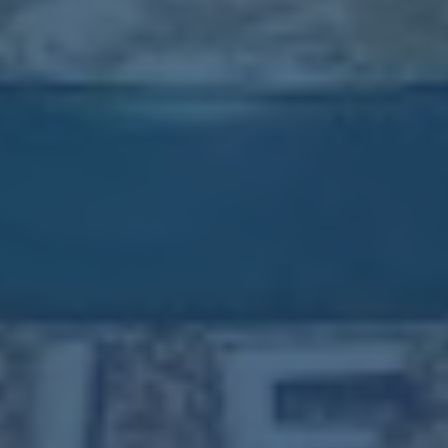
世界杯阵容分析免费
2026-08-06
世界杯阵容分析免费隐藏在数据背后的看球乐趣 当我们谈论“世界杯
阵容分析免费”时，说的远不只是不用花钱看几张球员名单那么简
单。真正有价值的是，如何在如今资讯爆炸的时代，借助大量开放
数据和工具，把一