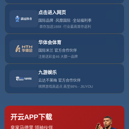
世界杯买球热门球队盘点与推荐深度解析指南
每逢世界杯临近 体育迷之间最热的话题往往不只是谁能夺
冠 还有如何在众多参赛队中挑出真正值得关注的热门球队
对于许多参与世界杯买球的玩家而言 比赛早已不仅是情绪
上的激情宣泄 更是对足球理解程度和信息筛选能力的一次
集中检验 想要在世界杯这样对抗激烈 冷门频出的赛场上做
出更理性的选择 就不能只看表面名气或一两场热身赛的比
分 而是要从实力结构 战术风格 阵容深度和赛程难度等多个
维度综合判断 下面将围绕几支传统强队和新贵球队进行盘
点和推荐 并结合竞彩玩家常用的分析思路 帮助你在世界杯
买球时做到心中有数