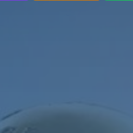
捷径，那么再精细的预算也很容易在情绪驱动下失效。科学规划的
形式。如果你在心里接受“这一笔钱即便输掉也不会影响生活”，