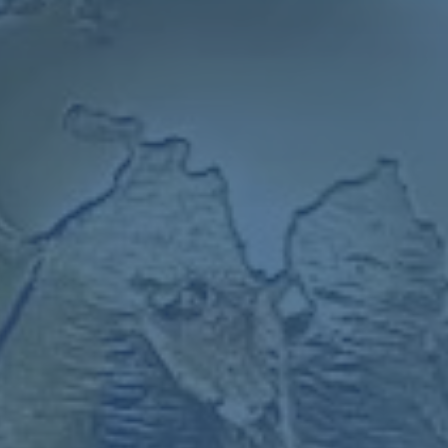
个总预算上限。这个上限必须建立在个人或家庭的整体财务状况之
乐预算或全年可支配盈余进行分配。例如，你可以采取这样的方式 
相关娱乐总预算，其中再划出一部分用于竞猜。对多数普通工薪族
贷资金、教育储蓄、应急备用金以及信用卡透支等高风险资金。一