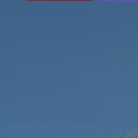
“翻盘工具”。如果一开始就把它当成“快速致富”的
就像看演唱会、旅游或者买球衣一样，只是换了一种
自然限制你对“回血”的执念，降低冲动加码的概率。