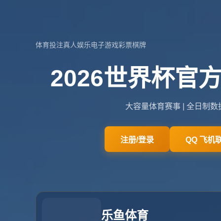
欢迎致电： 0769-8553540
服务时间：10:00~24::00