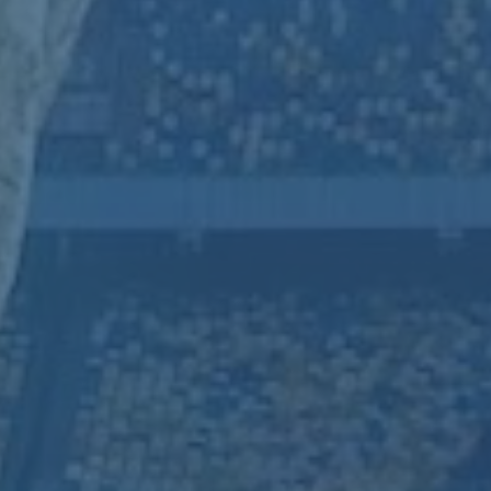
2026世界杯开始前，明确写下两条规则 总止损线
观看比赛的娱乐行为 不再让金钱参与。止盈线则可以
料娱乐金”继续使用。这样的设计，让你在出现盈利时能
情绪驱动资金的恶性循环。
规划预算，一个非常朴素却极有效的方法，就是记录与复
接好处 第一 让你实时看到预算消耗速度，避免错觉 第
后你可以清楚评估这次世界杯竞猜是否在预算范围内，
在明显偏差 例如倾向补仓、频繁加注、或只凭解说情绪
易打乱你原本设定好的预算节奏。科学规划不仅关乎金