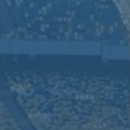
设定止损与止盈 让退出也变成规则
很多人在世界杯期间最大的误区是只设想赢了之后的情
和 阶段止盈线。总止损线可以设在总预算的100%
更灵活，例如 当累计收益达到总预算的30%到50
够锁定部分成果，而不是陷入“赢了想赢更多”的贪欲
记录与复盘 把感性娱乐变得更理性
很多人觉得世界杯竞猜只是“玩玩”，但结果往往是 
盘。你可以用简单的表格记录如下信息 日期 赛事 对阵
二 通过复盘可以发现自己的盲点和情绪化模式例如总
下一届该如何调整。有不少人通过一次完整的记录和复
下注等。
避免信息噪音 建立自己的判断边界
2026世界杯临近时，各类所谓“专家推荐”“内幕情