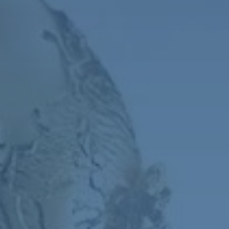
上，而不是基于情绪或所谓“自信”。比较稳妥的做法，
先估算2026年全年可自由支配资金，然后抽取其中
而言，把世界杯竞猜预算控制在1到2个月娱乐支出的
旦出现“先用信用卡压一压”“等工资发下来再补”的