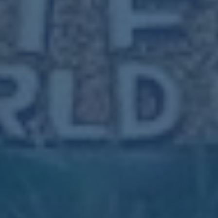
更清晰、运行更
阿斯-居勒尔已训练一周 皇马希望他恢复后
2026-08-08
再比赛
阿斯居勒尔一周训练背后皇马的耐心与算计 当西班牙媒体《阿斯》