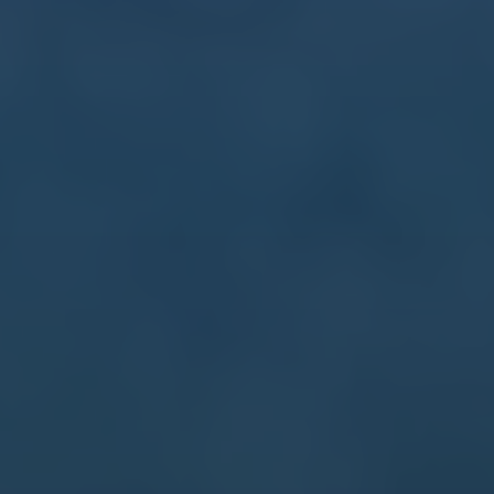
被换下黑脸+赛后径直离场
近18场0球的沉默进攻 皇马巨星为何突然迷失 当一名身价高达1 5亿
欧元的进攻核心，在连续18场正式比赛中颗粒无收，站在伯纳乌的
草皮上时，等待他的往往不再是掌声，而是此起彼伏的嘘声和挑剔
的目光