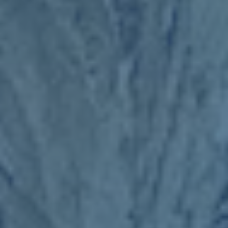
是2026世界杯盘口分析的实战缩影 在不确定中寻找赔率与
真实胜率之间的落差。
心理预期与大众情绪 盘口背后的“情绪溢价”
世界杯是全球关注度最高的赛事之一 大众情绪会显著影响
资金走向 热门球队和话题球星往往自带“情绪溢价”。在2026
世界杯盘口分析中 观察舆论与盘口的错位非常关键 当媒体
与社交平台一边倒吹捧某队时 若盘口并未同步大幅倾斜 甚
至对热门方给出相对保守的让球和水位 那就要警惕这是机
构对情绪的反向运用。反之 若某支传统强队因为上一届世
界杯或洲际赛事失利而被集体唱衰 但盘口仍然维持强势让
步 格局稳定 那么机构的底层评估可能对其仍十分看好。把
盘口当作“反向舆论工具”去理解 往往能帮助分析者更清醒地
识别冷门与热门的真实含金量。
小组赛与淘汰赛 盘口思路的阶段性调整
2026世界杯从小组赛到淘汰赛 盘口逻辑会有明显变形。小
组赛中 有净胜球考量 有轮换空间 也存在默契球和战略性放