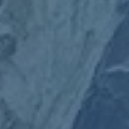
弃等复杂变量 此时大小球盘口往往比胜负盘口更具分析价
值。而一旦进入淘汰赛 每一场都是生死战 队伍倾向保守 防
守强度提高 平局与加时概率上升 盘口也会更注重防范一点
球与拖入加时的情况。经验做法是 在小组赛阶段更多留意
冷门与高价值下盘 在淘汰赛阶段更关注低比分与加时倾向
通过阶段性策略切换 提高整体判断的稳定性。2026世界杯
的扩军会使小组赛的变数更大 但淘汰赛的强度与对抗质量
则有望更接近传统世界杯甚至更高 因此盘口分析也必须跟
随阶段变化灵活调整。
信息源的筛选与风险控制 让分析真正为自己服务
在信息极度充裕的2026世界杯周期里 真正的难题不是“信息
太少” 而是“信息太多且良莠不齐”。有效的盘口分析需要建
立自己的信息过滤机制 包括区分官方消息 与未经证实的传
闻 甄别数据来源的可靠性 以及避免被片面观点左右。与此
同时 无论分析多么深入 2026世界杯盘口依旧充满不确定性
任何一场比赛都存在偶然性伤病 判罚 意外天气等因素 这就
要求分析者在实践中加入严格的风险控制机制 例如设定预
算 分散组合 不将信心压在单场比赛上。把盘口分析当成认