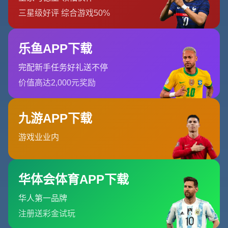
立足西甲与欧战的底色 本赛季马竞在主场往往敢于适度前
提防线 利用双前锋或影锋进行针对性打击 例如在面对控球
能力强的对手时 他们会有意引导对方向边路推进 然后通过
边翼卫的压迫与中卫的保护形成夹击 一旦完成抢断 就立即
通过几脚直塞加斜传寻找前场空当 这种三四脚就能形成射
门机会的反击模式 对任何喜欢控球的球队来说都是隐患