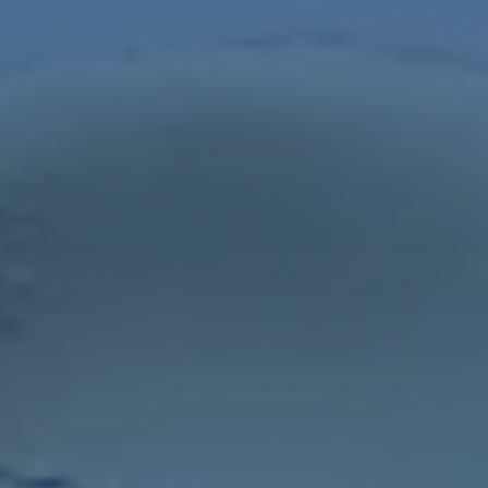
反观皇家马德里 虽然外界经常用华丽标签来概括这家豪门
但真正支撑他们的 往往是极强的比赛阅读能力和关键球员
的个人解决问题能力 在本赛季的多场硬仗中 皇马靠的并不
仅是控球优势 而是在关键时间段的爆发力与细节执行 例如
在僵持阶段 他们会通过频繁的边路换位和中场前插拉扯对
手防线 一旦发现对方某一侧的逼抢强度下降 立刻通过长传
转移或快速三角配合撕开缺口
中场对位将是这场西甲焦点战中极为关键的一环 如果说马
竞的中场更像是屏障和护盾 那么皇马的中场则是球队的发
动机和节奏器 在面对马竞这种高密度防守时 皇马核心中场
需要在狭小空间内保持冷静的第一脚出球能力 既不能一味
回传横敲 又要避免过于冒险的直塞被马竞断球打反击 因此