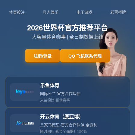
Toggl
navig
当前位置：
主页
>
新闻中心
西甲前瞻：马德里竞技VS皇家马德里
来源：华体会
作者：华体会
日期：2026-08-
07T05:59:52+08:00