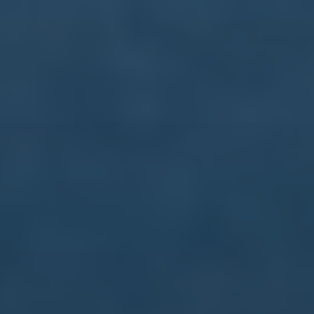
2026世界杯每日赛程分析
2026-08-08
2026世界杯每日赛程分析的真正价值 当球迷习惯于在大赛期间“刷
赛程表”的时候，往往只是在寻找自己支持球队的开球时间，却忽略
了每日赛程本身蕴含的节奏与信息。2026年世界杯扩军、跨国联合
承办、时