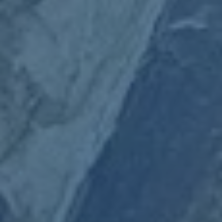
场对决 注定不会是一场简单的攻守对练 更像是一盘层层递
进的棋局 马竞会持续在身体对抗和空间压缩上做文章 皇马
则会依靠技术细腻度与整体运行来寻找突破口 最终的胜负
很可能取决于细节 谁能在高强度对抗下保持更高的出球质
量 谁能在关键球处理上更果断和精准 谁就有更大机会在这
场西甲焦点大战中笑到最后
上一篇：2026世界杯每日赛程入口
下一篇：2026世界杯盘口苹果市场分析
相关文章