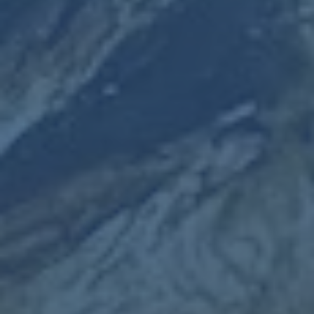
2026世界杯排名靠谱吗深度解读球迷眼中的“数字公正”与“绿茵偶然”
当球迷在社交媒体上激烈讨论“2026世界杯排名靠谱吗”时，真正被
质疑的其实不只是一个数字序列，而是世界杯竞争是否公平、数据
是