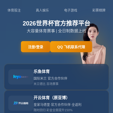
Toggl
navig
当前位置：
主页
>
新闻中心
2026世界杯每日赛程入口
来源：华体会
作者：华体会
日期：2026-08-
08T05:59:52+08:00