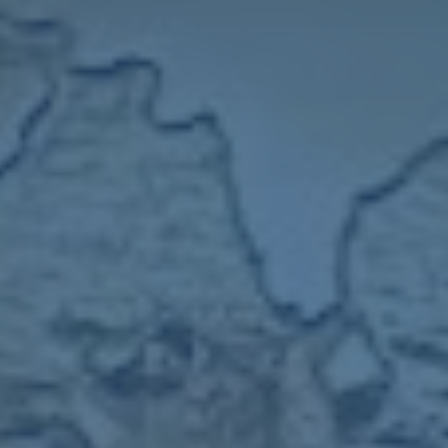
的赛程信息上，官方入口往往具有最快的同步速度与最低的
错误率。官方平台还会结合数据合作伙伴，将实时技术统
计、进球分布图、球员数据等融入赛程页面，形成一个既看
赛程又看数据的综合空间。