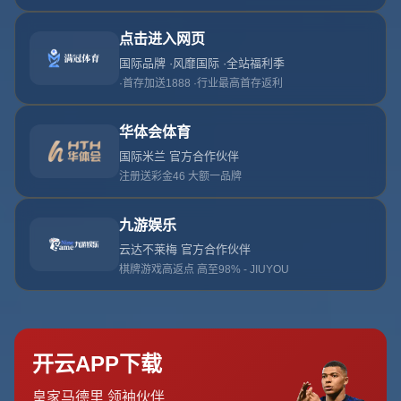
2026世界杯每日赛程入口全方位指南
当全球球迷再次把目光投向世界杯时，大家最关心的除了豪
门对决和黑马奇迹之外，就是如何第一时间、最便捷地查到
每天谁在踢、几点开球、在哪个城市。围绕这一需求，
“
2026世界杯每日赛程入口
”会成为整个赛事期间的高频词。
无论你是习惯用手机刷信息流的年轻人，还是更偏爱在电脑
端查看赛程的老球迷，一个清晰、权威、稳定的赛程入口，
将直接决定你能不能不错过心仪球队的每一场比赛，也决定
你是否能合理安排熬夜看球、线下聚会甚至赴美观赛的时
间。
从本质上看，所谓
2026世界杯每日赛程入口
，就是一个帮
助你快速“对上号”的信息枢纽 它把日期、对阵、球场、开球
时间以及转播平台等关键信息汇集在一处，让你无需在复杂
的信息海洋里反复搜索。随着2026年世界杯首次由美国 加
拿大 墨西哥三国联合承办，比赛城市数量和比赛场次都会
显著增加，赛程结构也较以往更为分散而立体。在这种背景