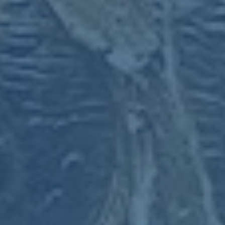
相比之下，第三方平台更突出的是
个性化与本地化
。不少体
育媒体、数据网站、甚至本土化资讯应用，会在原始赛程基
础上加入本地语言解读、主持人推荐、球迷互动评论区等扩
展内容，对新球迷尤其友好。这类平台会根据用户所在地区
的习惯，直接将开球时间转换为本地时间，甚至结合节假日
提醒你哪天可以放心熬夜。部分应用还会结合你的关注标
签，在每日赛程入口顶部优先展示你所喜爱的球队或重点对
阵，让你无需在长列表中逐场筛选。
一个典型球迷的使用场景案例