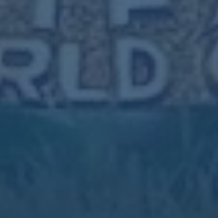
都会被“免费”
TA-巴尔韦德不后悔打巴埃纳 皇马要求球
2026-08-09
员保持沉默
巴尔韦德选择沉默时 他已经在发声 当一名以勤勉、谦逊著称的中
场，被卷入“更衣室外”的争议风暴，他的每一次发言、每一次沉默，
都会被放大解析。围绕“巴尔韦德不后悔打巴埃纳 皇马要求球员保持