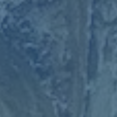
信息，挑出了两场最值得看的比赛，并通过应用的提醒功能
设置预警，比赛开始前半小时在手机上收到通知。到了淘汰
赛阶段，每日赛程入口顶部区域自动突出显示当日淘汰赛场
次，并用不同颜色标注是否存在加时点球的可能。得益于这
种清晰的结构，他不再因为忘记时间或搞错日期而错过任何
一场关键战役，整体观赛体验显著提升。
如何高效利用2026世界杯每日赛程入口进行观赛规划
对于希望系统性看球的球迷而言，赛程入口不仅是查询页
面，更是一个可以辅助规划的“时间管理工具”。你可以在世
界杯开赛前，就用
2026世界杯每日赛程入口
扫描整个小组
赛阶段，圈出所有与你作息相对匹配的比赛，并按不同优先
级进行排序。比如将“最不想错过”的比赛设为一级，涉及偶
像球星或喜欢球队的比赛设为二级，其余有兴趣但可回看录
像的场次设为三级。通过这种方法，你可以在工作 学习 家
庭生活之间，找到相对稳妥的平衡。
值得一提的是，部分赛程入口会支持将比赛信息同步到手机