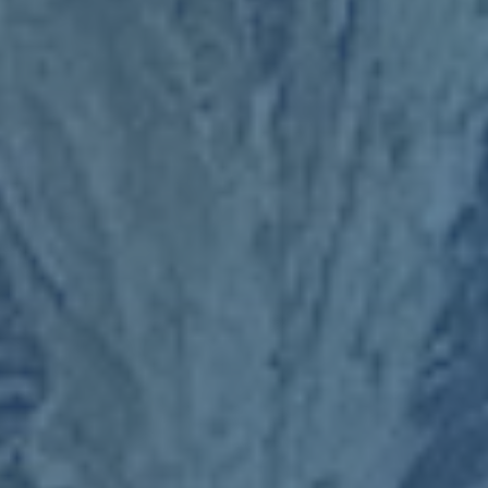
日历或第三方日程工具。只要在入口中勾选对应场次，就能
将开球时间、对阵双方、赛事类型导入日历，并自动带上提
醒。对于跨时区观赛的球迷，这种方式能显著降低时差记错
的风险。与此在每日赛程入口中适度查看对阵背景、积分形
势和关键球员状态，有助于你提前“预热”，更好理解比赛的
重要性和可能的走势，而不是临场才匆忙了解情况。
内容整合趋势下的赛程入口进化
随着世界杯数字化程度不断提升，未来的
2026世界杯每日
赛程入口
不再只是一个静态表格，而是一个集成多种功能的
内容枢纽。除了传统的赛程列表，更多平台会尝试将赛前数
据分析、战术预案解读、名嘴预测、球迷投票、即时赔率波
动等信息，以非侵入式的形式嵌入至每日赛程页面中。这样
一来，当你浏览当天赛程时，实际上也在同步阅读多维度的
赛事信息，而无需频繁在不同应用之间切换。