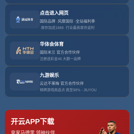
当全球球迷都在为世界杯熬夜时，苹果悄然通过一款专注于
比分与赛事实时情报的应用，把“看球”这件事升级成了一种
智能体验。不同于传统比分软件只提供简单数字，这款被外
界称为“苹果世界杯比分应用”的产品，更像是把比分系统、
数据可视化、交互设计和生态整合打包进一个小小图标里。
它不仅改变了我们获取赛事信息的方式，也再次展示了苹果
在体育内容服务领域的野心与布局逻辑。本文将围绕这款应
用的功能设计、技术细节、体验策略和生态意义进行全方位
解析，带你走进这场关于“比分”的产品级革命。