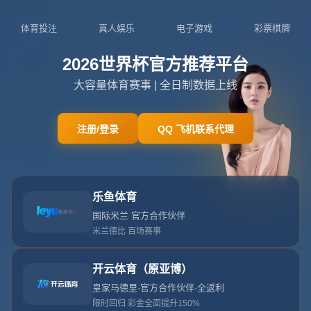
Toggl
navig
当前位置：
主页
>
新闻中心
苹果官方发布世界杯比分应用大揭秘
来源：华体会
作者：华体会
日期：2026-08-
06T05:59:53+08:00