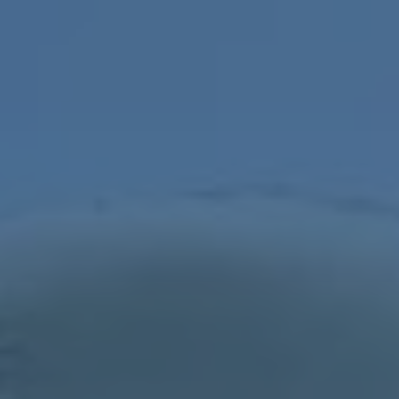
腕即看的实时比分；到了iPad，界面布局则更接近战术板和
数据中心，适合在家观赛时边看电视边查看战况细节。在
Mac端或通过Apple TV，系统还可将比分信息以画中画、小
组件或屏幕角标形式展示，用户在工作或观影时也不会错过
关键进球。借助iCloud同步，用户的关注球队、通知偏好、
语言设置可以在所有设备上自动保持一致，形成一个完整的
世界杯信息系统，而不仅仅是一款孤立的应用。