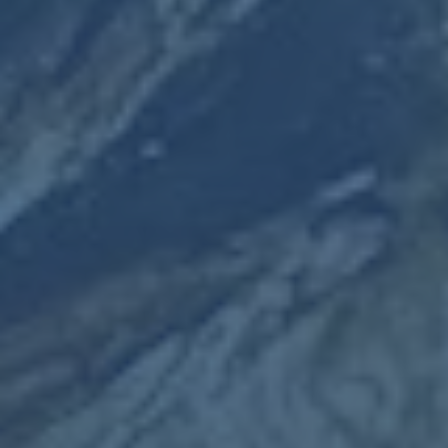
阿斯-维尼修斯欧冠决赛进球 为他竞争金球
2026-08-08
添加砝码
阿斯维尼修斯欧冠决赛进球 对金球奖竞争意味着什么 在足坛的语境
中 很少有舞台能像欧冠决赛那样具有决定性意义 一粒进球不仅能改
变一场比赛的走向 也可能改写一名球员的生涯轨迹 维尼修斯在欧冠
决赛的关