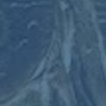
合轻微的触觉反馈，在界面中以渐变色暗示场上形势的变
化，让“看比分”不再只是冷冰冰的数字，而是具有节奏感和
情绪起伏的过程。
以一位典型重度球迷的世界杯观赛日为例，可以更清晰地看
到这款应用带来的体验重构。早上起床，他在iPhone的小
组件上快速浏览昨夜的比赛结果，点击进入应用查看数据细
节，发现某支强队出人意料地被逆转，通过统计图表迅速理
解对方在下半场控球与射门上的爆发。上班途中，他在地铁
上设定今晚三场关键比赛的通知策略，只对自己支持的两支
球队开启进球和红牌提醒，避免被无关信息打扰。晚上加班
时，他通过Mac端的小组件随时掌握比赛进程，真正到达关
键时刻，iPhone与Apple Watch同步振动提醒，抬腕即可看
到进球球员与比分变化。回家后，他在Apple TV上打开直
播，把iPad放在沙发边，用比分应用查看实时技术统计，对
场上形势有更立体的理解。这种从清晨到深夜的多场景覆
盖，正是苹果世界杯比分应用想要构建的完整观赛链路。
在技术层面，这款应用的后台逻辑并不简单，它需要协调全