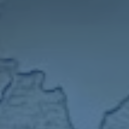
为了让这款世界杯比分应用更好地融入日常使用场景，苹果